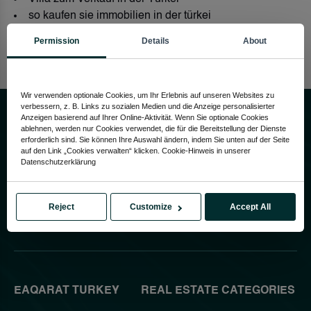
so kaufen sie immobilien in der türkei
Permission
Details
About
Wir verwenden optionale Cookies, um Ihr Erlebnis auf unseren Websites zu
verbessern, z. B. Links zu sozialen Medien und die Anzeige personalisierter
Anzeigen basierend auf Ihrer Online-Aktivität. Wenn Sie optionale Cookies
ablehnen, werden nur Cookies verwendet, die für die Bereitstellung der Dienste
erforderlich sind. Sie können Ihre Auswahl ändern, indem Sie unten auf der Seite
auf den Link „Cookies verwalten“ klicken. Cookie-Hinweis in unserer
Datenschutzerklärung
Get Your Dream Home with
Reject
Customize
Accept All
Eaqarat Turkia
!
EAQARAT TURKEY
REAL ESTATE CATEGORIES