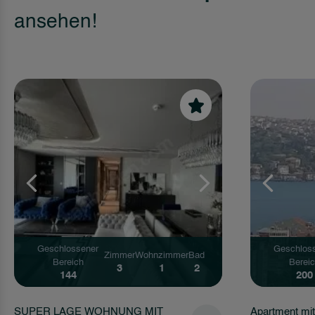
ansehen!
Geschlossener
Geschlos
Zimmer
Wohnzimmer
Bad
Bereich
Berei
3
1
3
200
130
Apartment mit herrlichem Blick auf