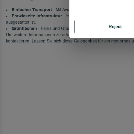
Einfacher Transport
: Mit Avcılar können Sie mit Metrobus- und 
Entwickelte Infrastruktur
: Es handelt sich um eine Region, di
ausgestattet ist.
Reject
Grünflächen
: Parks und Grünflächen bieten ein friedliches und
Um weitere Informationen zu erhalten und diese einzigartige Wohn
kontaktieren. Lassen Sie sich diese Gelegenheit für ein modernes u