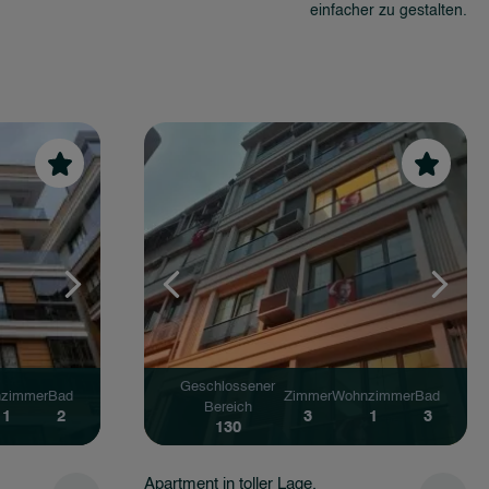
einfacher zu gestalten.
Geschlossener
zimmer
Bad
Zimmer
Wohnzimmer
Bad
Bereich
1
3
2
1
1
88