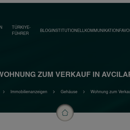
IN
TÜRKIYE-
BLOG
INSTITUTIONELL
KOMMUNIKATION
FAVO
FÜHRER
WOHNUNG ZUM VERKAUF IN AVCILA
Immobilienanzeigen
Gehäuse
Wohnung zum Verkauf