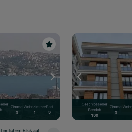
sener
Geschlossener
Zimmer
Wohnzimmer
Bad
Zimmer
Wohn
ch
Bereich
3
1
2
3
130
Apartment in toller Lage,