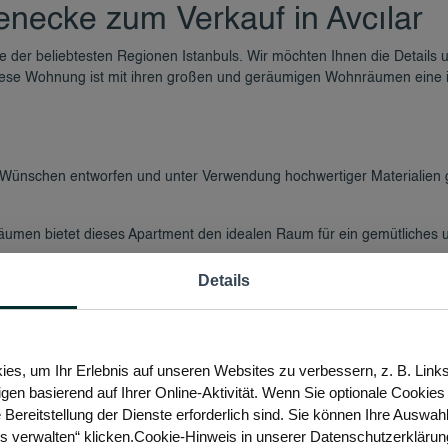
necke zum Verkauf in Avcılar
 der beliebtesten Regionen Istanbuls. Wir möchten Ihnen die Details 
Diese Wohnung ist mit ihren großen und geräumigen Wohnräumen eine 
Wünschen entworfen und unter Verwendung hochwertiger Materialien 
umen bietet dieses Apartment den idealen Raum für ein gemütliches 
d ein gemütliches Wohnzimmer bieten eine perfekte Raumaufteilung f
Details
n alle Bedürfnisse Ihrer Familie.
die Nähe zu Transportmitteln und sozialen Einrichtungen auf.
 und modernes Design auffällt, bietet Komfort und Ästhetik zugleich.
es, um Ihr Erlebnis auf unseren Websites zu verbessern, z. B. Link
igen basierend auf Ihrer Online-Aktivität. Wenn Sie optionale Cookie
 Bereitstellung der Dienste erforderlich sind. Sie können Ihre Auswah
anbindung und den modernen Wohnräumen einer der beliebtesten Bezirke
es verwalten“ klicken.Cookie-Hinweis in unserer Datenschutzerklärun