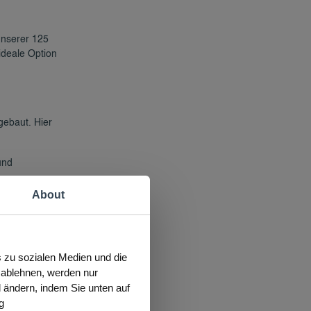
unserer 125
ideale Option
gebaut. Hier
und
ür das
About
s zu sozialen Medien und die
s ablehnen, werden nur
l ändern, indem Sie unten auf
 Istanbuls.
g