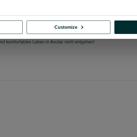
Buslinien problemlos andere Teile Istanbuls erreichen.
e mit modernen Einkaufszentren, Schulen, Krankenhäusern und soziale
Customize
 gesundes Leben in Avcılar.
ung zu besichtigen, können Sie unsere
Eaqarat Turkia-
Website besuch
nd komfortables Leben in Avcılar nicht entgehen!