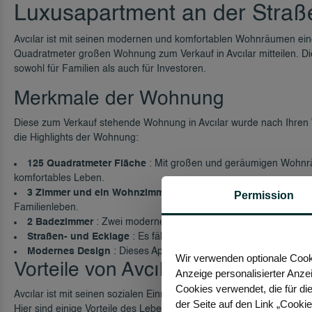
Luxusapartment an der Straße
Avcılar ist mit seinen modernen und komfortablen Wohnräumen eine
Quadratmeter großen Wohnung zum Verkauf in Avcılar mitteilen. 
sowohl für Familien als auch für Investoren.
Merkmale der Wohnung
Diese zum Verkauf stehende Wohnung in Avcılar wurde nach Ihren 
die Highlights der Wohnung:
125 Quadratmeter Fläche
: Mit großen und geräumigen Wohnrä
komfortables Leben.
3 Zimmer und ein Wohnzimmer
: 3 geräumige Schlafzimmer un
Permission
Familienleben.
2 Badezimmer
: Zwei moderne und praktische Badezimmer erfülle
Straßen- und Ecklage
: Es fällt durch seine zentrale Lage und 
Modernes Design
: Dieses Apartment, das durch sein stilvolles
Wir verwenden optionale Cooki
Vorteile von Avcılar
Anzeige personalisierter Anze
Cookies verwendet, die für die
Avcılar ist mit seinen sozialen Einrichtungen, der guten Verkehrs
der Seite auf den Link „Cooki
Hier sind einige Vorteile des Lebens in Avcılar: