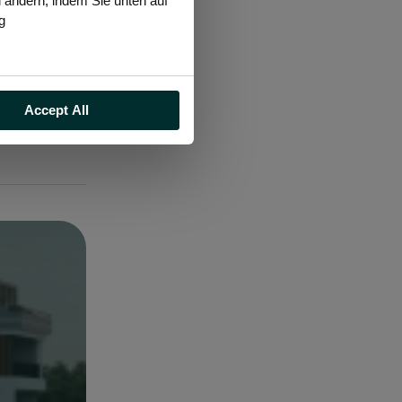
l ändern, indem Sie unten auf
g
sere
Eaqarat
zü nicht
Accept All