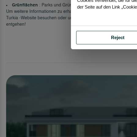
Cookies verwendet, die für die
Grünflächen
: Parks und Grünflächen bieten ein friedliches un
der Seite auf den Link „Cooki
Um weitere Informationen zu erhalten und die Details der zum Ve
Turkia
-Website besuchen oder uns kontaktieren. Lassen Sie sich d
entgehen!
Reject