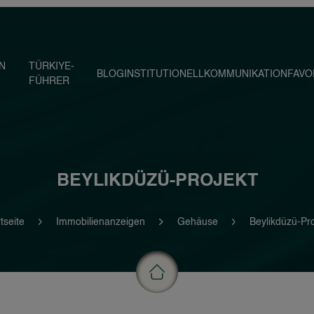
IN
TÜRKIYE-
BLOG
INSTITUTIONELL
KOMMUNIKATION
FAVO
FÜHRER
BEYLIKDÜZÜ-PROJEKT
tseite
Immobilienanzeigen
Gehäuse
Beylikdüzü-Pro