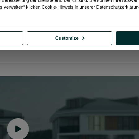
 Bereitstellung der Dienste erforderlich sind. Sie können Ihre Auswah
d gesundes Leben in Beylikdüzü.
es verwalten“ klicken.Cookie-Hinweis in unserer Datenschutzerklärun
rkauf stehenden Wohnung in diesem Projekt einzusehen, können Sie un
iese Gelegenheit für ein modernes und komfortables Leben in Beylikdü
Customize