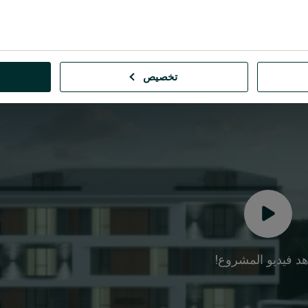
تخصيص
د فيديو المشروع!