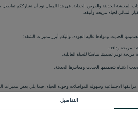
ت المعيشة الحديثة والفرص الجذابة. في هذا المقال نود أن نشارككم تفاصيل 
صميمها الحديث وموادها عالية الجودة. وإليكم أبرز مميزات الشقة:
ة مريحة ودافئة.
ريحة توفر تصميمًا مناسبًا للحياة العائلية.
ب الانتباه بتصميمها الحديث ومعاييرها الحديثة.
رافقها الاجتماعية وسهولة المواصلات وجودة الحياة. فيما يلي بعض مميزات ا
التفاصيل
إسطنبول باستخدام خطوط المتروباص والحافلات.
شفيات والمرافق الاجتماعية.
 في بيليك دوزو.
بيع في هذا المشروع، يمكنك زيارة موقع
عقارات تركيا
أو التواصل معنا. لا تفو