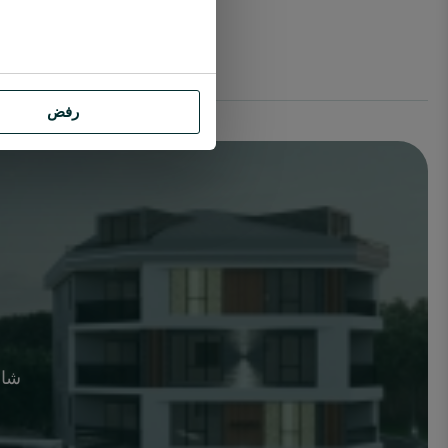
رفض
شاه